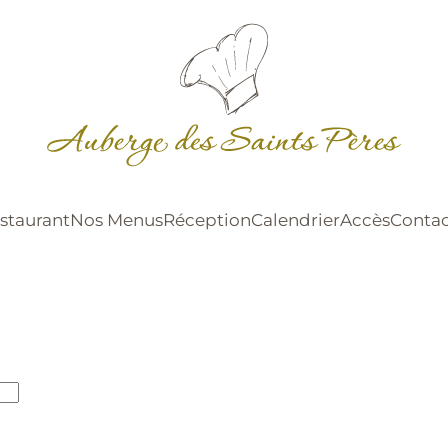
staurant
Nos Menus
Réception
Calendrier
Accès
Contac